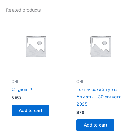
Related products
СНГ
СНГ
Студент *
Технический тур в
Алматы – 30 августа,
$
150
2025
Add to cart
$
70
Add to cart