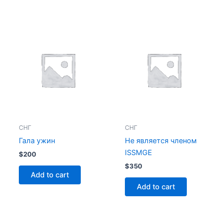
СНГ
СНГ
Гала ужин
Не является членом
ISSMGE
$
200
$
350
Add to cart
Add to cart