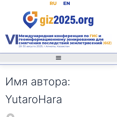
Поиск:
RU
EN
Перейти
к
содержимому
Имя автора:
YutaroHara