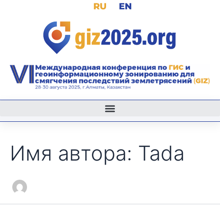
Поиск:
RU
EN
Перейти
к
содержимому
Имя автора: Tada