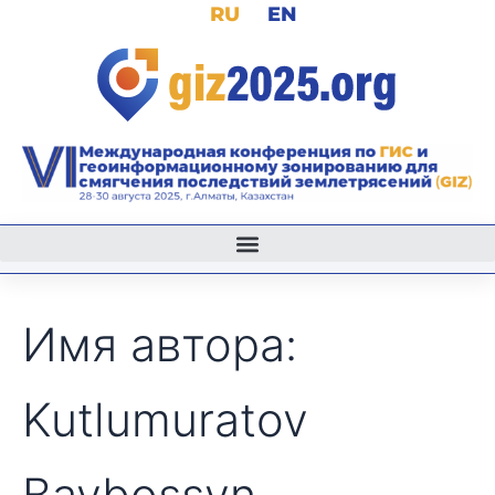
Поиск:
RU
EN
Перейти
к
содержимому
Имя автора:
Kutlumuratov
Baybossyn