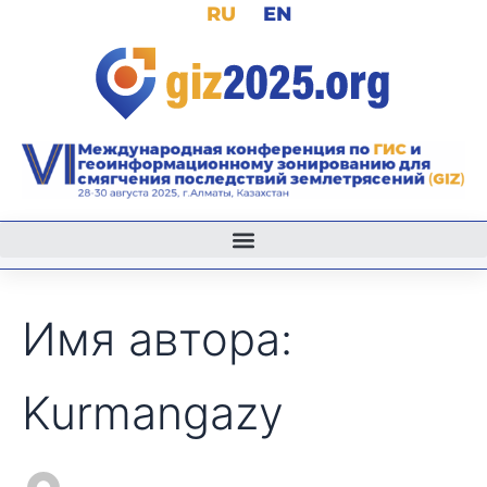
Поиск:
RU
EN
Перейти
к
содержимому
Имя автора:
Kurmangazy