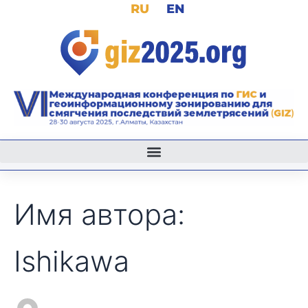
Поиск:
RU
EN
Перейти
к
содержимому
Имя автора:
Ishikawa