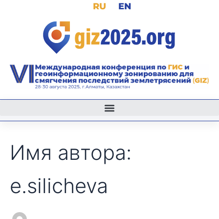
Поиск:
RU
EN
Перейти
к
содержимому
Имя автора:
e.silicheva