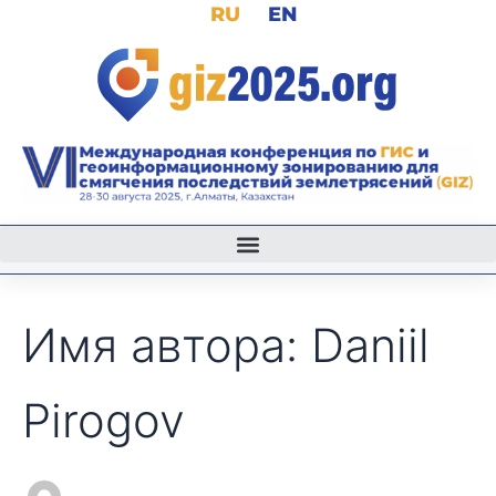
Поиск:
RU
EN
Перейти
к
содержимому
Имя автора: Daniil
Pirogov