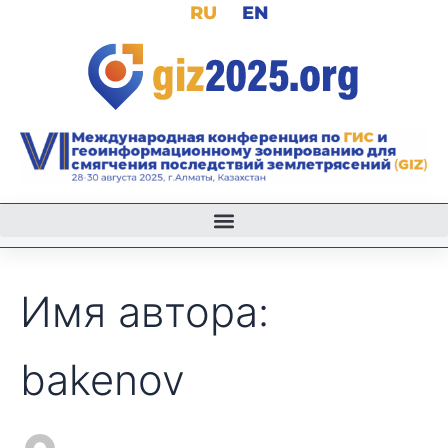
Поиск:
RU
EN
Перейти
к
содержимому
Имя автора:
bakenov