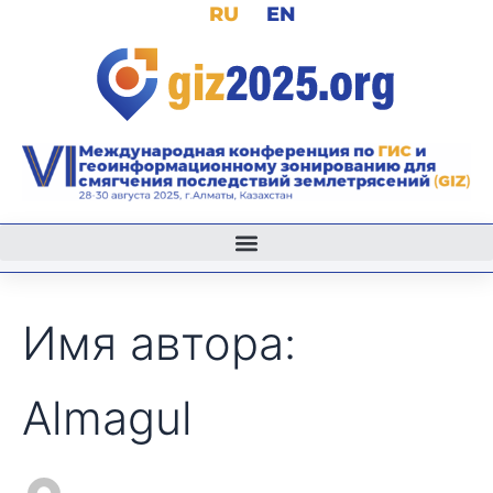
Поиск:
RU
EN
Перейти
к
содержимому
Имя автора:
Almagul