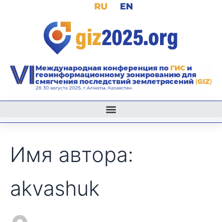
Поиск:
RU
EN
Перейти
к
содержимому
Имя автора:
akvashuk