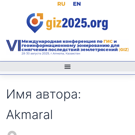
Поиск:
RU
EN
Перейти
к
содержимому
Имя автора:
Akmaral