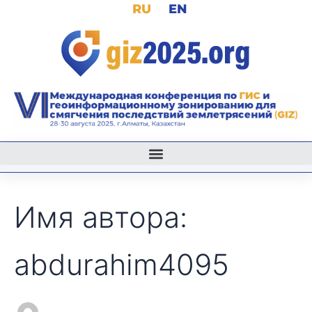
Поиск:
RU
EN
Перейти
к
содержимому
Имя автора:
abdurahim4095